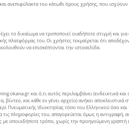
 και ανεπιφύλακτα του κάτωθι όρους χρήσης, που ισχύουν
χει το δικαίωμα να τροποποιεί οιαδήποτε στιγμή και για ο
κής πλατφόρμας του. Οι χρήστες τεκμαίρεται ότι αποδέχο
ακολουθούν να επισκέπτονται την ιστοσελίδα.
rning.okana.gr και ό,τι αυτός περιλαμβάνει (ενδεικτικά κα
α, βίντεο, και κάθε εν γένει αρχείο) ανήκει αποκλειστικ
ερί Πνευματικής Ιδιοκτησίας τόσο του Ελληνικού όσο και 
α τις πληροφορίες του, απαγορεύεται όμως η αντιγραφή, 
ς με οποιοδήποτε τρόπο, χωρίς την προηγούμενη γραπτή 