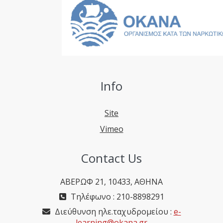
Info
Site
Vimeo
Contact Us
ΑΒΕΡΩΦ 21, 10433, ΑΘΗΝΑ
Τηλέφωνο : 210-8898291
Διεύθυνση ηλε.ταχυδρομείου :
e-
learning@okana.gr