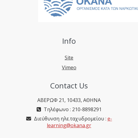
Info
Site
Vimeo
Contact Us
ΑΒΕΡΩΦ 21, 10433, ΑΘΗΝΑ
Τηλέφωνο : 210-8898291
Διεύθυνση ηλε.ταχυδρομείου :
e-
learning@okana.gr