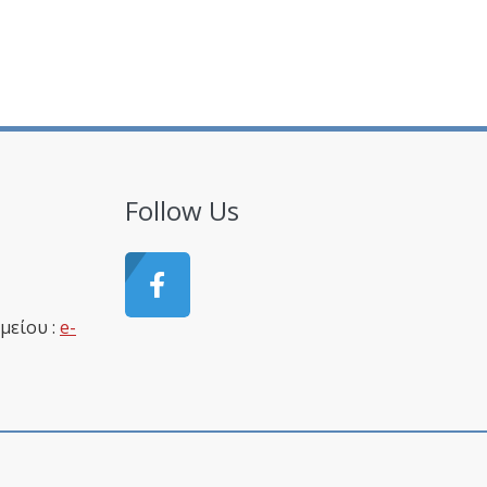
Follow Us
1
μείου :
e-