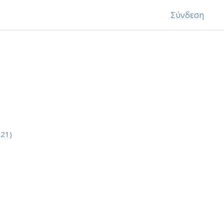
Σύνδεση
Ελληνικά ‎(el)‎
21)